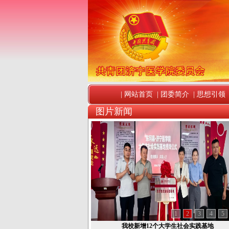
|
网站首页
|
团委简介
|
思想引领
图片新闻
1
2
3
4
5
我校新增12个大学生社会实践基地