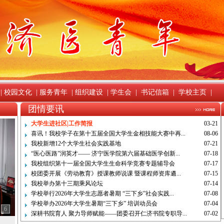
|
校园文化
|
服务青年
|
组织建设
|
学生会
|
书记信箱
|
学校主页
|
团情要讯
大学生进社区|工作简报
03-21
喜讯！我校学子在第十五届全国大学生金相技能大赛中再...
08-06
我校新增12个大学生社会实践基地
07-21
“医心医路”润英才—— 济宁医学院第六届基础医学创新...
07-18
我校组织第十一届全国大学生生命科学竞赛专题辅导会
07-17
校团委开展《劳动教育》授课教师说课 暨课程师资库遴...
07-15
我校举办第十三期乘风论坛
07-14
学校举行2026年大学生志愿者暑期 “三下乡”社会实践...
07-08
学校举办2026年大学生暑期“三下乡” 培训动员会
07-04
6
深耕书院育人 聚力导师赋能——团委召开仁济书院专职导...
07-02