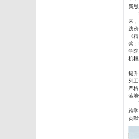
新思
来，
践价
《精
奖；
学院
机框
提升
列工
严格
落地
跨学
贡献