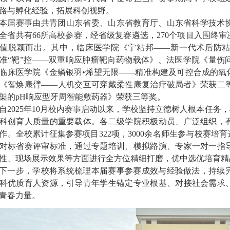
路与孵化经验，拓展科创视野。
本届赛事由共青团山东省委、山东省教育厅、山东省科学技术
全省共有66所高校参
赛，经省级复赛遴选，270个项目入围终
值脱颖而出。其中，临床医学院《宁粘邦——新一代术后防
准“靶”控——双重响应肿瘤靶向药物载体》、法医学院《量伤
临床医学院《金鳞银羽•烯望无限
——精准构建及可控合成的氧
《智焕康臂——人机交互可穿戴柔性康复治疗破局者》荣获二
架的pH响应型牙周智能敷药器》荣获三等奖。
自2025年10月校内赛事启动以来，学校坚持立德树人根本任务
科创育人质量的重要载体。各二级学院积极动员、广泛组织，
作。全校累计征集参赛项目322项，3000余名师生参与校赛培
对标省赛评审标准，通过专题培训、模拟路演、专家一对一指
性、现场展示效果等方面进行全方位精细打磨，优中选优培育精
下一步，学校将系统梳理本届赛事参赛成效与经验做法，持续
科优质育人资源，引导青年学生锚定专业根基、对接社会需求
青春力量。