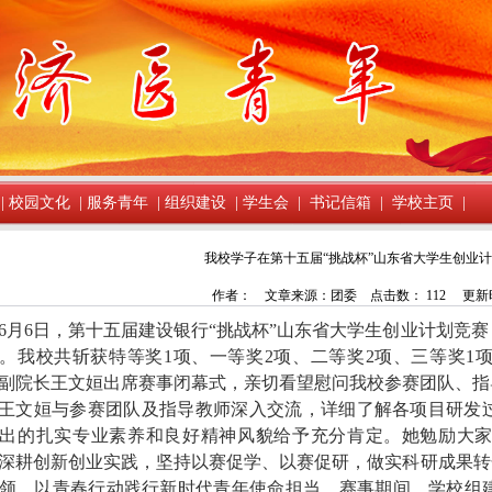
|
校园文化
|
服务青年
|
组织建设
|
学生会
|
书记信箱
|
学校主页
|
我校学子在第十五届“挑战杯”山东省大学生创业
作者： 文章来源：团委 点击数：
112
更新时间
6月6日，第十五届建设银行“挑战杯”山东省大学生创业计划竞
。我校共斩获特等奖1项、一等奖2项、二等奖2项、三等奖1
副院长王文姮出席赛事闭幕式，亲切看望慰问我校参赛团队、指
王文姮与参赛团队及指导教师深入交流，详细了解各项目研发
出的扎实专业素养和良好精神风貌给予充分肯定。她勉励大
深耕创新创业实践，坚持以赛促学、以赛促研，做实科研成果转
领，以青春行动践行新时代青年使命担当。赛事期间，学校组