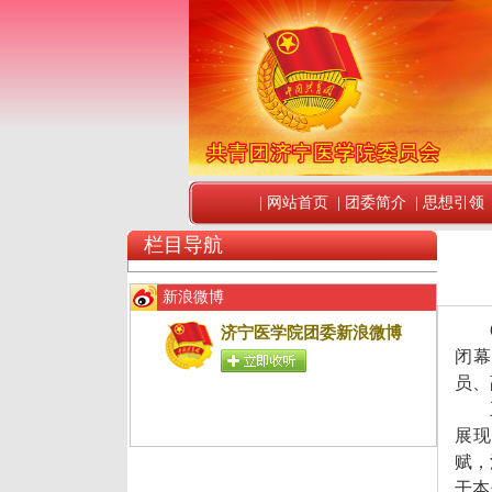
|
网站首页
|
团委简介
|
思想引领
栏目导航
新浪微博
济宁医学院团委新浪微博
闭幕
员、
展现
赋，
干本