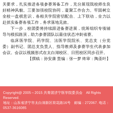
关要求，扎实推进各项参赛筹备工作，充分展现我校师生良
好精神风貌。三要加强校院协同，凝聚工作合力。牢固树立
全校一盘棋意识，各相关学院密切配合、上下联动，全力以
赴抓实备赛各项工作，务求落地见效。
下一步，校团委将持续跟进备赛进展，统筹组织专项辅
导与模拟路演，助力参赛团队以最佳状态冲刺省赛。
临床医学院、药学院、法医学院院长、党总支（分党
委）副书记、团总支负责人、指导教师及参赛学生代表参加
会议。会议以视频形式在太白湖校区、日照校区同步召开。
【撰稿：孙安康
责编：张一梦 终审：陶圣叶】
Copyright@ 2005～2015 共青团济宁医学院委员会 All Rights
Reserved.
地址：山东省济宁市太白湖新区荷花路16号 邮编：272067. 电话：
0537-3616085